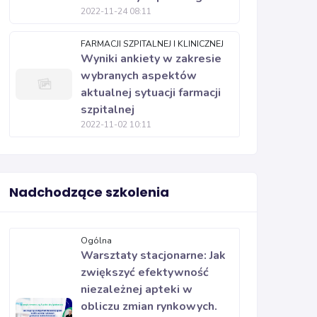
2022-11-24 08:11
FARMACJI SZPITALNEJ I KLINICZNEJ
Wyniki ankiety w zakresie
wybranych aspektów
aktualnej sytuacji farmacji
szpitalnej
2022-11-02 10:11
Nadchodzące szkolenia
Ogólna
Warsztaty stacjonarne: Jak
zwiększyć efektywność
niezależnej apteki w
obliczu zmian rynkowych.