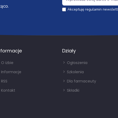
ąco.
Akceptuję regulamin newslett
nformacje
Działy
O izbie
Ogłoszenia
Informacje
Szkolenia
RSS
Dla farmaceuty
Kontakt
Składki