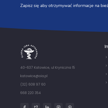
Zapisz się aby otrzymywać informacje na bież
I
40-637 Katowice, ul Kryniczna 15
katowice@oia.pl
(32) 608 97 60
668 220 354