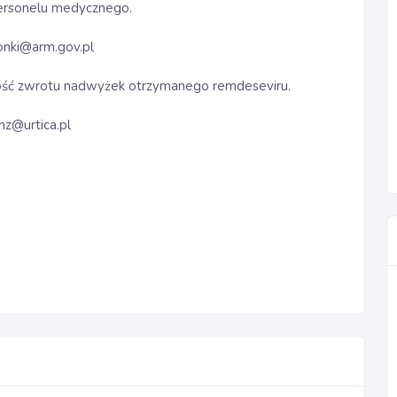
personelu medycznego.
onki@arm.gov.pl
wość zwrotu nadwyżek otrzymanego remdeseviru.
mz@urtica.pl