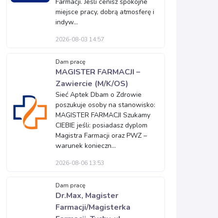
Farmacji. Jeśli cenisz spokojne
miejsce pracy, dobrą atmosferę i
indyw...
2026-08-03 14:57
Dam pracę
MAGISTER FARMACJI –
Zawiercie (M/K/OS)
Sieć Aptek Dbam o Zdrowie
poszukuje osoby na stanowisko:
MAGISTER FARMACJI Szukamy
CIEBIE jeśli: posiadasz dyplom
Magistra Farmacji oraz PWZ –
warunek konieczn...
2026-08-06 13:53
Dam pracę
Dr.Max, Magister
Farmacji/Magisterka