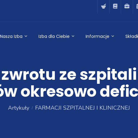
Nasza Izba
Izba dla Ciebie
Informacje
Składk
zwrotu ze szpita
ów okresowo defi
Artykuły
FARMACJI SZPITALNEJ I KLINICZNEJ