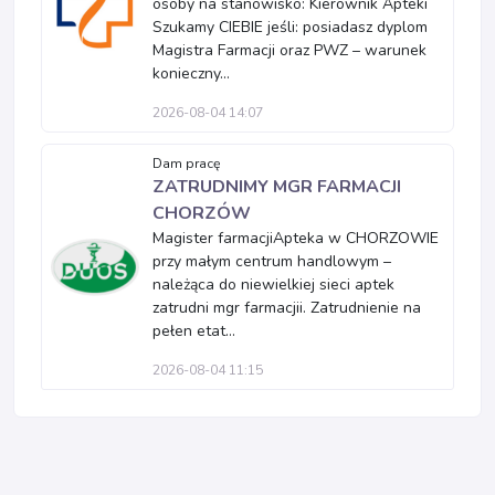
osoby na stanowisko: Kierownik Apteki
Szukamy CIEBIE jeśli: posiadasz dyplom
Magistra Farmacji oraz PWZ – warunek
konieczny...
2026-08-04 14:07
Dam pracę
ZATRUDNIMY MGR FARMACJI
CHORZÓW
Magister farmacjiApteka w CHORZOWIE
przy małym centrum handlowym –
należąca do niewielkiej sieci aptek
zatrudni mgr farmacjii. Zatrudnienie na
pełen etat...
2026-08-04 11:15