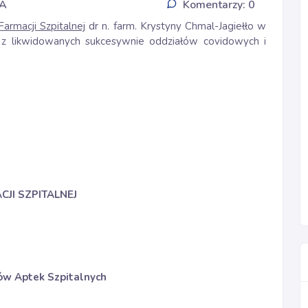
IA
Komentarzy: 0
armacji Szpitalnej
dr n. farm. Krystyny Chmal-Jagiełło w
z likwidowanych sukcesywnie oddziałów covidowych i
JI SZPITALNEJ
ków Aptek Szpitalnych