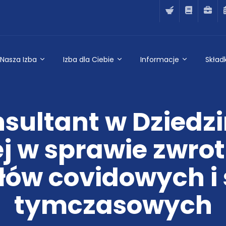
Nasza Izba
Izba dla Ciebie
Informacje
Składk
sultant w Dziedzi
ej w sprawie zwrot
łów covidowych i s
tymczasowych