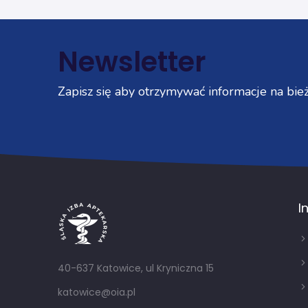
Newsletter
Zapisz się aby otrzymywać informacje na bież
I
40-637 Katowice, ul Kryniczna 15
katowice@oia.pl