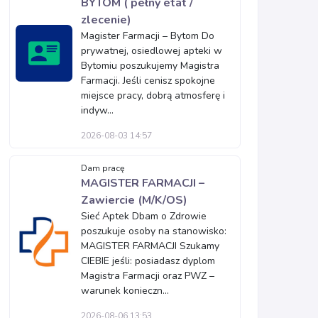
BYTOM ( pełny etat /
zlecenie)
Magister Farmacji – Bytom Do
prywatnej, osiedlowej apteki w
Bytomiu poszukujemy Magistra
Farmacji. Jeśli cenisz spokojne
miejsce pracy, dobrą atmosferę i
indyw...
2026-08-03 14:57
Dam pracę
MAGISTER FARMACJI –
Zawiercie (M/K/OS)
Sieć Aptek Dbam o Zdrowie
poszukuje osoby na stanowisko:
MAGISTER FARMACJI Szukamy
CIEBIE jeśli: posiadasz dyplom
Magistra Farmacji oraz PWZ –
warunek konieczn...
2026-08-06 13:53