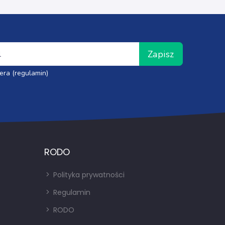
Zapisz
era (regulamin)
RODO
Polityka prywatności
Regulamin
RODO