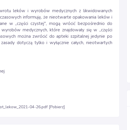
 zwrotu leków i wyrobów medycznych z likwidowanych
mczasowych informuję, że nieotwarte opakowania leków i
ne w „części czystej", mogą wrócić bezpośrednio do
 i wyrobów medycznych, które znajdowały się w „części
asowych można zwrócić do apteki szpitalnej jedynie po
zasady dotyczą tylko i wyłącznie całych, nieotwartych
nej
ot_lekow_2021-04-26.pdf [Pobierz]