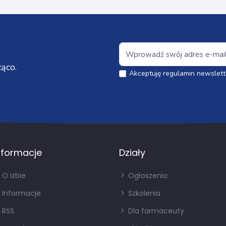
ąco.
Akceptuję regulamin newslett
nformacje
Działy
O izbie
Ogłoszenia
Informacje
Szkolenia
RSS
Dla farmaceuty