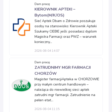
Dam pracę
KIEROWNIK APTEKI –
Bytom(M/K/OS)
Sieć Aptek Dbam o Zdrowie poszukuje
osoby na stanowisko: Kierownik Apteki
Szukamy CIEBIE jeśli: posiadasz dyplom
Magistra Farmacji oraz PWZ – warunek
konieczny...
2026-08-04 14:07
Dam pracę
ZATRUDNIMY MGR FARMACJI
CHORZÓW
Magister farmacjiApteka w CHORZOWIE
przy małym centrum handlowym –
należąca do niewielkiej sieci aptek
zatrudni mgr farmacjii. Zatrudnienie na
pełen etat...
2026-08-04 11:15