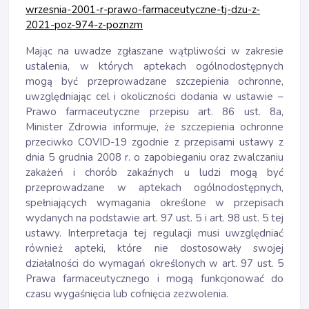
wrzesnia-2001-r-prawo-farmaceutyczne-tj-dzu-z-
2021-poz-974-z-poznzm
Mając na uwadze zgłaszane wątpliwości w zakresie
ustalenia, w których aptekach ogólnodostępnych
mogą być przeprowadzane szczepienia ochronne,
uwzględniając cel i okoliczności dodania w ustawie –
Prawo farmaceutyczne przepisu art. 86 ust. 8a,
Minister Zdrowia informuje, że szczepienia ochronne
przeciwko COVID-19 zgodnie z przepisami ustawy z
dnia 5 grudnia 2008 r. o zapobieganiu oraz zwalczaniu
zakażeń i chorób zakaźnych u ludzi mogą być
przeprowadzane w aptekach ogólnodostępnych,
spełniających wymagania określone w przepisach
wydanych na podstawie art. 97 ust. 5 i art. 98 ust. 5 tej
ustawy. Interpretacja tej regulacji musi uwzględniać
również apteki, które nie dostosowały swojej
działalności do wymagań określonych w art. 97 ust. 5
Prawa farmaceutycznego i mogą funkcjonować do
czasu wygaśnięcia lub cofnięcia zezwolenia.