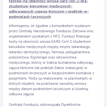
testow-na-obecnosc-wirusa-sars-cov-2-dla-
studentow-kierunkow-medycznych-
odbywajacych-zajecia-kliniczne-i-praktyki-w-
podmiotach-leczniczych
Informujemy, że zgodnie z komunikatem wydanym
przez Centralę Narodowego Funduszu Zdrowia oraz
wyjaśnieniem uzyskanym z NFZ, Fundusz finansuje
testy na obecność wirusa SARS-CoV-2 studentom
kierunków medycznych między innymi: lekarskiego,
lekarsko-dentystycznego, farmacji, pielęgniarstwa,
położnictwa, fizjoterapii oraz ratownictwa
medycznego, którzy w trakcie kształcenia odbywają
zajęcia kliniczne lub praktyki (także wakacyjne) w
podmiotach leczniczych w bezpośrednim kontakcie z
pacjentami. Testy są realizowane, w placówkach, w
których student, na podstawie zawartej umowy
między danym podmiotem leczniczym a Uczelnią,
odbywa zajęcia.
Centrala Funduszu zobowiązała Dyrektorów