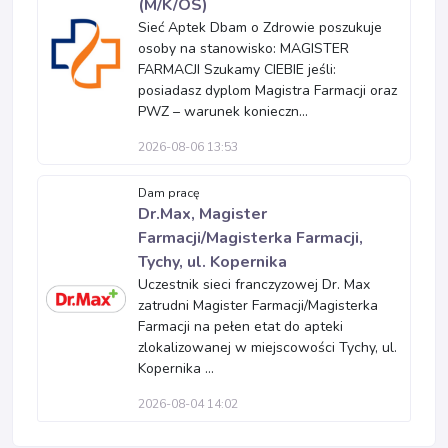
(M/K/OS)
Sieć Aptek Dbam o Zdrowie poszukuje
osoby na stanowisko: MAGISTER
FARMACJI Szukamy CIEBIE jeśli:
posiadasz dyplom Magistra Farmacji oraz
PWZ – warunek konieczn...
2026-08-06 13:53
Dam pracę
Dr.Max, Magister
Farmacji/Magisterka Farmacji,
Tychy, ul. Kopernika
Uczestnik sieci franczyzowej Dr. Max
zatrudni Magister Farmacji/Magisterka
Farmacji na pełen etat do apteki
zlokalizowanej w miejscowości Tychy, ul.
Kopernika ...
2026-08-04 14:02