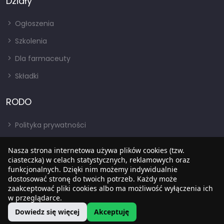
Działy
Ogłoszenia
Szkolenia
Dla farmaceuty
Składki
RODO
Polityka prywatności
Regulamin
Nasza strona internetowa używa plików cookies (tzw.
RODO
ciasteczka) w celach statystycznych, reklamowych oraz
funkcjonalnych. Dzięki nim możemy indywidualnie
BIP
dostosować stronę do twoich potrzeb. Każdy może
zaakceptować pliki cookies albo ma możliwość wyłączenia ich
w przeglądarce.
Dowiedz się więcej
Akceptuję
Copyright © 2022
SIA
. Wszystkie prawa zastrzezone.