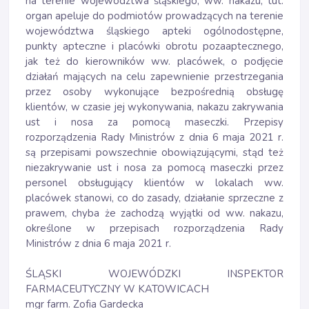
na terenie województwa śląskiego, ww. nakazu, tut.
organ apeluje do podmiotów prowadzących na terenie
województwa śląskiego apteki ogólnodostępne,
punkty apteczne i placówki obrotu pozaaptecznego,
jak też do kierowników ww. placówek, o podjęcie
działań mających na celu zapewnienie przestrzegania
przez osoby wykonujące bezpośrednią obsługę
klientów, w czasie jej wykonywania, nakazu zakrywania
ust i nosa za pomocą maseczki. Przepisy
rozporządzenia Rady Ministrów z dnia 6 maja 2021 r.
są przepisami powszechnie obowiązującymi, stąd też
niezakrywanie ust i nosa za pomocą maseczki przez
personel obsługujący klientów w lokalach ww.
placówek stanowi, co do zasady, działanie sprzeczne z
prawem, chyba że zachodzą wyjątki od ww. nakazu,
określone w przepisach rozporządzenia Rady
Ministrów z dnia 6 maja 2021 r.
ŚLĄSKI WOJEWÓDZKI INSPEKTOR
FARMACEUTYCZNY W KATOWICACH
mgr farm. Zofia Gardecka