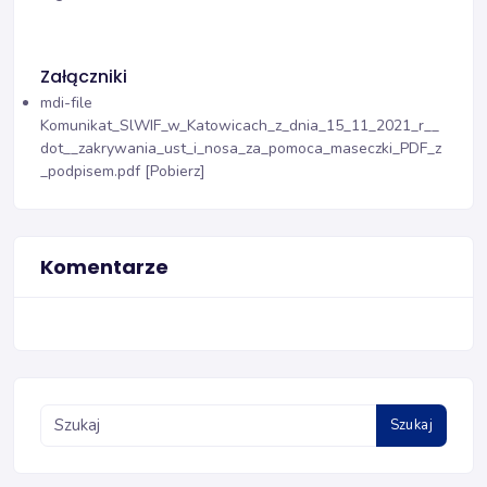
Załączniki
mdi-file
Komunikat_SlWIF_w_Katowicach_z_dnia_15_11_2021_r__
dot__zakrywania_ust_i_nosa_za_pomoca_maseczki_PDF_z
_podpisem.pdf [Pobierz]
Komentarze
Szukaj