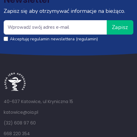
Zapisz się aby otrzymywać informacje na bieżąco.
Zapisz
Akceptuję regulamin newslettera (regulamin)
40-637 Katowice, ul Kryniczna 15
katowice@oia.pl
(32) 608 97 60
668 220 354