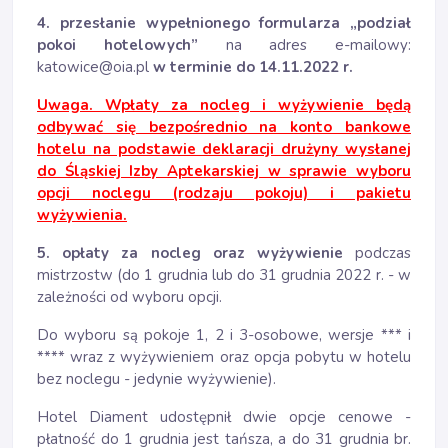
4. przesłanie wypełnionego formularza „podział
pokoi hotelowych”
na adres e-mailowy:
katowice@oia.pl
w terminie do 14.11.2022 r.
Uwaga. Wpłaty za nocleg i wyżywienie będą
odbywać się bezpośrednio na konto bankowe
hotelu na podstawie deklaracji drużyny wysłanej
do Śląskiej Izby Aptekarskiej w sprawie wyboru
opcji noclegu (rodzaju pokoju) i pakietu
wyżywienia.
5. opłaty za nocleg oraz wyżywienie
podczas
mistrzostw (do 1 grudnia lub do 31 grudnia 2022 r. - w
zależności od wyboru opcji.
Do wyboru są pokoje 1, 2 i 3-osobowe, wersje *** i
**** wraz z wyżywieniem oraz opcja pobytu w hotelu
bez noclegu - jedynie wyżywienie).
Hotel Diament udostępnił dwie opcje cenowe -
płatność do 1 grudnia jest tańsza, a do 31 grudnia br.