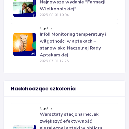
Najnowsze wydanie "Farmacji
Wielkopolskiej"
2025-08-01 10:04
Ogólna
Info!! Monitoring temperatury i
wilgotności w aptekach –
stanowisko Naczelnej Rady
Aptekarskiej
2025-07-31 12:25
Nadchodzące szkolenia
Ogólna
Warsztaty stacjonarne: Jak
zwiększyć efektywność
niezależnej apteki w obliczu