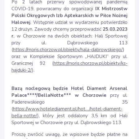
Po 2 latach przerwy spowodowanej pandemią
COVID-19, powracamy do organizacji
IX Mistrzostw
Polski Okręgowych Izb Aptekarskich w Piłce Nożnej
Halowej
. Wstępnie udział w wydarzeniu potwierdziło
12 drużyn. Zawody chcemy przeprowadzić
25.03.2023
r.
w Chorzowie na dwóch obiektach: Hali Sportowej
przy ul. Dąbrowskiego 113
(
https://moris.chorzow.pl/obiekty/hala-dabrowskiego/
)
oraz w Kompleksie Sportowym „HAJDUKI” przy ul.
Granicznej 92 (
https://moris.chorzow.pl/obiekty/ks-
hajduki-2/
).
Bazą noclegową będzie Hotel Diament Arsenal
Palace****/BellaNotte*** w Chorzowie
przy ul.
Paderewskiego 35
(
https://www.hotelediament.pl/hot…/hotel-diament-
bella-notte/
), który jest oddalony 3,5 km od Hali
Sportowej w Chorzowie przy ul. Dąbrowskiego 113.
Proszę zwrócić uwagę, że wpisowe będzie płatne na