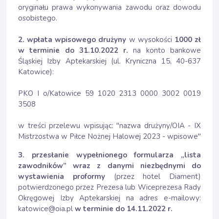
oryginału prawa wykonywania zawodu oraz dowodu
osobistego.
2. wpłata wpisowego drużyny
w wysokości
1000 zł
w terminie do 31.10.2022 r.
na konto bankowe
Śląskiej Izby Aptekarskiej (ul. Kryniczna 15, 40-637
Katowice):
PKO I o/Katowice 59 1020 2313 0000 3002 0019
3508
w treści przelewu wpisując: "nazwa drużyny/OIA - IX
Mistrzostwa w Piłce Nożnej Halowej 2023 - wpisowe"
3. przesłanie wypełnionego formularza „lista
zawodników” wraz z danymi niezbędnymi do
wystawienia proformy
(przez hotel Diament)
potwierdzonego przez Prezesa lub Wiceprezesa Rady
Okręgowej Izby Aptekarskiej na adres e-mailowy:
katowice@oia.pl
w terminie do 14.11.2022 r.