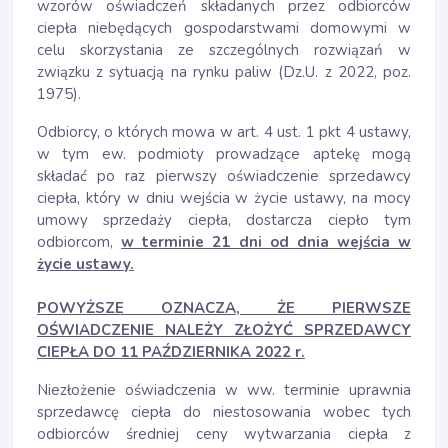
wzorów oświadczeń składanych przez odbiorców
ciepła niebędących gospodarstwami domowymi w
celu skorzystania ze szczególnych rozwiązań w
związku z sytuacją na rynku paliw (Dz.U. z 2022, poz.
1975).
Odbiorcy, o których mowa w art. 4 ust. 1 pkt 4 ustawy,
w tym ew. podmioty prowadzące aptekę mogą
składać po raz pierwszy oświadczenie sprzedawcy
ciepła, który w dniu wejścia w życie ustawy, na mocy
umowy sprzedaży ciepła, dostarcza ciepło tym
odbiorcom,
w terminie 21 dni od dnia wejścia w
życie ustawy.
POWYŻSZE OZNACZA, ŻE PIERWSZE
OŚWIADCZENIE NALEŻY ZŁOŻYĆ SPRZEDAWCY
CIEPŁA DO 11 PAŹDZIERNIKA 2022 r.
Niezłożenie oświadczenia w ww. terminie uprawnia
sprzedawcę ciepła do niestosowania wobec tych
odbiorców średniej ceny wytwarzania ciepła z