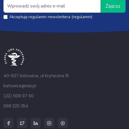
Zapisz
Akceptuję regulamin newslettera (regulamin)
40-637 Katowice, ul Kryniczna 15
katowice@oia.pl
(32) 608 97 60
668 220 354