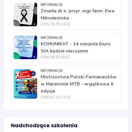
INFORMACJE
Zmarła dr n. przyr. mgr farm. Ewa
Nikodemska
2026-08-05 14:02
INFORMACJE
KOMUNIKAT - 14 sierpnia biuro
SIA będzie nieczynne
2026-08-03 09:57
INFORMACJE
Mistrzostwa Polski Farmaceutów
w Maratonie MTB - wyjątkowa X
edycja
2026-07-24 14:30
Nadchodzące szkolenia