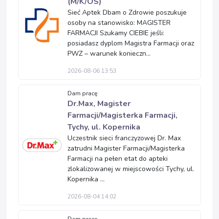
(M/K/OS)
Sieć Aptek Dbam o Zdrowie poszukuje
osoby na stanowisko: MAGISTER
FARMACJI Szukamy CIEBIE jeśli:
posiadasz dyplom Magistra Farmacji oraz
PWZ – warunek konieczn...
2026-08-06 13:53
Dam pracę
Dr.Max, Magister
Farmacji/Magisterka Farmacji,
Tychy, ul. Kopernika
Uczestnik sieci franczyzowej Dr. Max
zatrudni Magister Farmacji/Magisterka
Farmacji na pełen etat do apteki
zlokalizowanej w miejscowości Tychy, ul.
Kopernika ...
2026-08-04 14:02