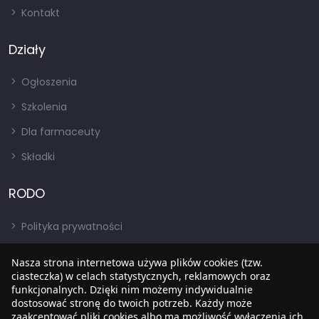
Kontakt
Działy
Ogłoszenia
Szkolenia
Dla farmaceuty
Składki
RODO
Polityka prywatności
Regulamin
Nasza strona internetowa używa plików cookies (tzw.
RODO
ciasteczka) w celach statystycznych, reklamowych oraz
funkcjonalnych. Dzięki nim możemy indywidualnie
BIP
dostosować stronę do twoich potrzeb. Każdy może
zaakceptować pliki cookies albo ma możliwość wyłączenia ich