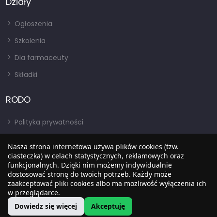
Działy
Ogłoszenia
Szkolenia
Dla farmaceuty
Składki
RODO
Polityka prywatności
Regulamin
Nasza strona internetowa używa plików cookies (tzw.
RODO
ciasteczka) w celach statystycznych, reklamowych oraz
funkcjonalnych. Dzięki nim możemy indywidualnie
BIP
dostosować stronę do twoich potrzeb. Każdy może
zaakceptować pliki cookies albo ma możliwość wyłączenia ich
w przeglądarce.
Dowiedz się więcej
Akceptuję
Copyright © 2022
SIA
. Wszystkie prawa zastrzezone.