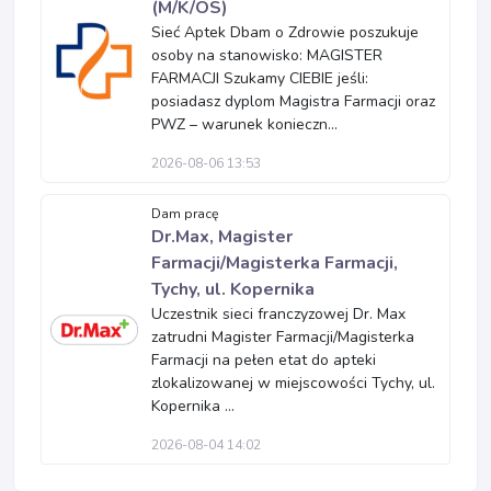
(M/K/OS)
Sieć Aptek Dbam o Zdrowie poszukuje
osoby na stanowisko: MAGISTER
FARMACJI Szukamy CIEBIE jeśli:
posiadasz dyplom Magistra Farmacji oraz
PWZ – warunek konieczn...
2026-08-06 13:53
Dam pracę
Dr.Max, Magister
Farmacji/Magisterka Farmacji,
Tychy, ul. Kopernika
Uczestnik sieci franczyzowej Dr. Max
zatrudni Magister Farmacji/Magisterka
Farmacji na pełen etat do apteki
zlokalizowanej w miejscowości Tychy, ul.
Kopernika ...
2026-08-04 14:02