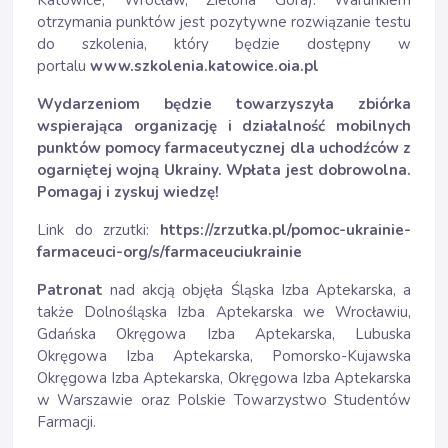
Katowice, Wrocław, Zielona Góra). Warunkiem
otrzymania punktów jest pozytywne rozwiązanie testu
do szkolenia, który będzie dostępny w
portalu
www.szkolenia.katowice.oia.pl
Wydarzeniom będzie towarzyszyła zbiórka
wspierająca organizację i działalność mobilnych
punktów pomocy farmaceutycznej dla uchodźców z
ogarniętej wojną Ukrainy. Wpłata jest dobrowolna.
Pomagaj i zyskuj wiedzę!
Link do zrzutki:
https://zrzutka.pl/pomoc-ukrainie-
farmaceuci-org/s/farmaceuciukrainie
Patronat
nad akcją objęła Śląska Izba Aptekarska, a
także Dolnośląska Izba Aptekarska we Wrocławiu,
Gdańska Okręgowa Izba Aptekarska, Lubuska
Okręgowa Izba Aptekarska, Pomorsko-Kujawska
Okręgowa Izba Aptekarska, Okręgowa Izba Aptekarska
w Warszawie oraz Polskie Towarzystwo Studentów
Farmacji.