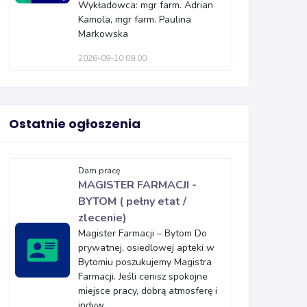
Wykładowca: mgr farm. Adrian
Kamola, mgr farm. Paulina
Markowska
2026-09-10 09:00
Ostatnie ogłoszenia
Dam pracę
MAGISTER FARMACJI -
BYTOM ( pełny etat /
zlecenie)
Magister Farmacji – Bytom Do
prywatnej, osiedlowej apteki w
Bytomiu poszukujemy Magistra
Farmacji. Jeśli cenisz spokojne
miejsce pracy, dobrą atmosferę i
indyw...