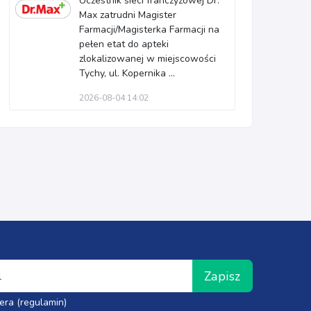
Uczestnik sieci franczyzowej Dr.
Max zatrudni Magister
Farmacji/Magisterka Farmacji na
pełen etat do apteki
zlokalizowanej w miejscowości
Tychy, ul. Kopernika ...
2026-08-04 14:02
Zapisz
era (regulamin)