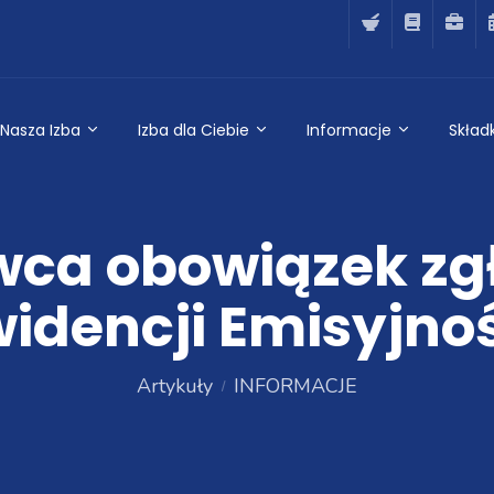
Nasza Izba
Izba dla Ciebie
Informacje
Składk
wca obowiązek zg
widencji Emisyjn
Artykuły
INFORMACJE