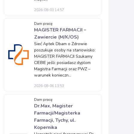
2026-08-03 14:57
Dam pracę
MAGISTER FARMACJI –
Zawiercie (M/K/OS)
Sieć Aptek Dbam o Zdrowie
poszukuje osoby na stanowisko:
MAGISTER FARMACJI Szukamy
CIEBIE jeśli: posiadasz dyplom
Magistra Farmacji oraz PWZ –
warunek konieczn...
2026-08-06 13:53
Dam pracę
Dr.Max, Magister
Farmacji/Magisterka
Farmacji, Tychy, ul.
Kopernika