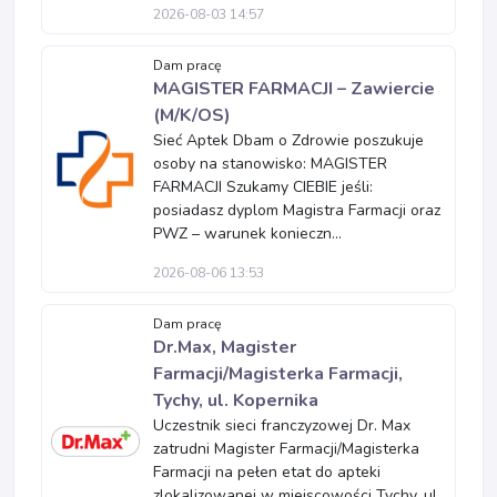
2026-08-03 14:57
Dam pracę
MAGISTER FARMACJI – Zawiercie
(M/K/OS)
Sieć Aptek Dbam o Zdrowie poszukuje
osoby na stanowisko: MAGISTER
FARMACJI Szukamy CIEBIE jeśli:
posiadasz dyplom Magistra Farmacji oraz
PWZ – warunek konieczn...
2026-08-06 13:53
Dam pracę
Dr.Max, Magister
Farmacji/Magisterka Farmacji,
Tychy, ul. Kopernika
Uczestnik sieci franczyzowej Dr. Max
zatrudni Magister Farmacji/Magisterka
Farmacji na pełen etat do apteki
zlokalizowanej w miejscowości Tychy, ul.