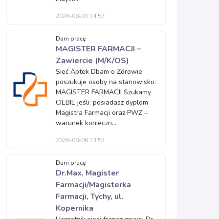
2026-08-03 14:57
Dam pracę
MAGISTER FARMACJI –
Zawiercie (M/K/OS)
Sieć Aptek Dbam o Zdrowie
poszukuje osoby na stanowisko:
MAGISTER FARMACJI Szukamy
CIEBIE jeśli: posiadasz dyplom
Magistra Farmacji oraz PWZ –
warunek konieczn...
2026-08-06 13:53
Dam pracę
Dr.Max, Magister
Farmacji/Magisterka
Farmacji, Tychy, ul.
Kopernika