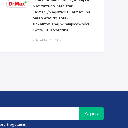
Uczestnik sieci franczyzowej Dr.
Max zatrudni Magister
Farmacji/Magisterka Farmacji na
pełen etat do apteki
zlokalizowanej w miejscowości
Tychy, ul. Kopernika ...
2026-08-04 14:02
Zapisz
era (regulamin)