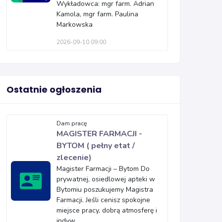
Wykładowca: mgr farm. Adrian
Kamola, mgr farm. Paulina
Markowska
2026-09-10 09:00
Ostatnie ogłoszenia
Dam pracę
MAGISTER FARMACJI -
BYTOM ( pełny etat /
zlecenie)
Magister Farmacji – Bytom Do
prywatnej, osiedlowej apteki w
Bytomiu poszukujemy Magistra
Farmacji. Jeśli cenisz spokojne
miejsce pracy, dobrą atmosferę i
indyw...